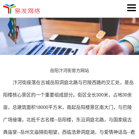
岳阳汴河街官方网站
汴河街座落在古城岳阳洞庭北路与巴陵西路的交汇处，是岳
阳楼核心景区的一个重要组成部分。街区全长300米，占地30余
亩，总建筑面积18000平方米，南起岳阳楼景区南大门，与巴陵
广场接壤，北抵千古名楼--岳阳楼，东沿洞庭北路，与国家级古
典庙堂--岳州文庙隔街相望，西临浩渺洞庭湖，与爱情神话岛--君