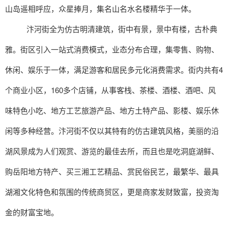
山岛遥相呼应，众星捧月，集名山名水名楼精华于一体。
汴河街全为仿古明清建筑，街中有景，景中有楼，古朴典
雅。街区引入一站式消费模式，业态分布合理，集零售、购物、
休闲、娱乐于一体，满足游客和居民多元化消费需求。街内共有4
个商业小区，160多个店铺，从事客栈、茶楼、酒楼、酒吧、风
味特色小吃、地方工艺旅游产品、地方土特产品、影楼、娱乐休
闲等多种经营。汴河街不仅以其特有的仿古建筑风格，美丽的沿
湖风景成为人们观赏、游览的最佳去所，而且也是吃洞庭湖鲜、
购岳阳地方特产、买三湘工艺精品、赏民俗民艺，最繁华、最具
湖湘文化特色和氛围的传统商贸区，更是商家发财致富，投资淘
金的财富宝地。